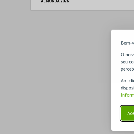
ALMONDA 2026
SERRA DE AIRE
MAIS INFO
Bem-v
INSCREVER
O noss
seu co
perceb
Ao cl
disp
Inform
Ace