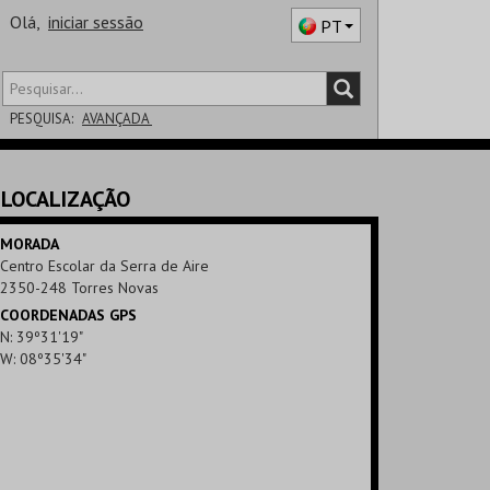
Olá,
iniciar sessão
PT
PESQUISA:
AVANÇADA
DISTRITO
LOCALIZAÇÃO
SALA
MORADA
Centro Escolar da Serra de Aire
2350-248 Torres Novas
COORDENADAS GPS
N: 39º31'19"
W: 08º35'34"